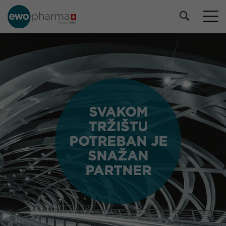
SVAKOM
SVAKOM
TRŽIŠTU
TRŽIŠTU
POTREBAN JE
POTREBAN JE
SNAŽAN
SNAŽAN
PARTNER
PARTNER