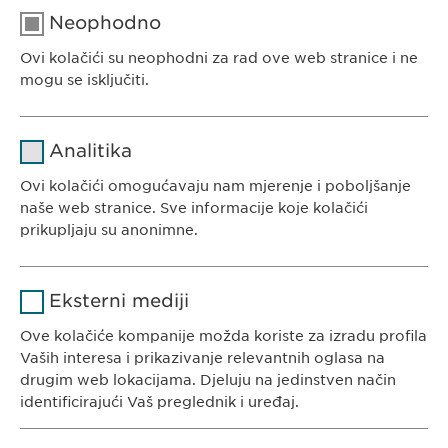
Neophodno
Ovi kolačići su neophodni za rad ove web stranice i ne
EWOPHARMA BOSNA I HERCEGOVINA
mogu se isključiti.
Ewopharma d.o.o. Sarajevo
Rajlovačka cesta 23
Naziv
cookie_optin
Analitika
71000 Sarajevo
Pružalac
Bosna i Hercegovina
Ovi kolačići omogućavaju nam mjerenje i poboljšanje
sgalinski
usluge
naše web stranice. Sve informacije koje kolačići
prikupljaju su anonimne.
Trajanje
1 godina
Naziv
Google Analytics
Pohranjuje korisničko stanje
Svrha
Eksterni mediji
saglasnosti kolačića.
KONTAKT
Pružalac
Ove kolačiće kompanije možda koriste za izradu profila
Google
Tel. +387 33 592 140
usluge
Vaših interesa i prikazivanje relevantnih oglasa na
E-Mail:
info@
ewopharma.ba
drugim web lokacijama. Djeluju na jedinstven način
Trajanje
1 day
identificirajući Vaš preglednik i uređaj.
Svrha
Generates statistical data.