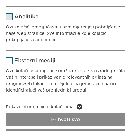
Ewopharma d.o.o. Sarajevo
Rajlovačka cesta 23
Naziv
cookie_optin
Analitika
71000 Sarajevo
Pružalac
Bosna i Hercegovina
Ovi kolačići omogućavaju nam mjerenje i poboljšanje
sgalinski
usluge
naše web stranice. Sve informacije koje kolačići
prikupljaju su anonimne.
Trajanje
1 godina
Naziv
Google Analytics
Pohranjuje korisničko stanje
Svrha
Eksterni mediji
saglasnosti kolačića.
KONTAKT
Pružalac
Ove kolačiće kompanije možda koriste za izradu profila
Google
Tel. +387 33 592 140
usluge
Vaših interesa i prikazivanje relevantnih oglasa na
E-Mail:
info@
ewopharma.ba
drugim web lokacijama. Djeluju na jedinstven način
Trajanje
1 day
identificirajući Vaš preglednik i uređaj.
Svrha
Generates statistical data.
Naziv
LinkedIn
Pokaži informacije o kolačićima
Pravila o zaštiti
Pravila o korištenju
Pružalac
privatnosti
kolačića
Naziv
vuid
Prihvati sve
LinkedIn
usluge