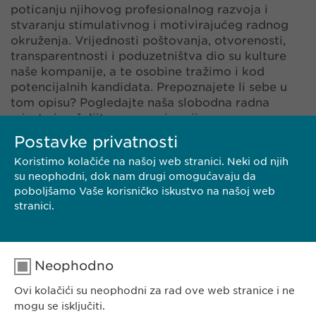
poticanju njihovog profesionalnog razvoja i
stvaranju stimulativnog i motivirajućeg radnog
okruženja. Vrijednosti poštovanja, otvorenosti,
transparentnosti i poduzetništva dio su kulture
naše kompanije, a te osobine tražimo i kod
potencijalnih kandidata. Prepoznajete li sebe u
tom opisu? Pogledajte naša slobodna radna
mjesta i pošaljite nam svoju prijavu.
Postavke privatnosti
Koristimo kolačiće na našoj web stranici. Neki od njih
su neophodni, dok nam drugi omogućavaju da
poboljšamo Vaše korisničko iskustvo na našoj web
stranici.
POŠALJI SVOJU BIOGRAFIJU
Neophodno
Ovi kolačići su neophodni za rad ove web stranice i ne
EWOPHARMA BOSNA I HERCEGOVINA
mogu se isključiti.