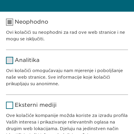
Neophodno
Ovi kolačići su neophodni za rad ove web stranice i ne
EWOPHARMA BOSNA I HERCEGOVINA
mogu se isključiti.
Ewopharma d.o.o. Sarajevo
Rajlovačka cesta 23
Naziv
cookie_optin
Analitika
71000 Sarajevo
Pružalac
Bosna i Hercegovina
Ovi kolačići omogućavaju nam mjerenje i poboljšanje
sgalinski
usluge
naše web stranice. Sve informacije koje kolačići
prikupljaju su anonimne.
Trajanje
1 godina
Naziv
Google Analytics
Pohranjuje korisničko stanje
Svrha
Eksterni mediji
saglasnosti kolačića.
KONTAKT
Pružalac
Ove kolačiće kompanije možda koriste za izradu profila
Google
Tel. +387 33 592 140
usluge
Vaših interesa i prikazivanje relevantnih oglasa na
E-Mail:
info@
ewopharma.ba
drugim web lokacijama. Djeluju na jedinstven način
Trajanje
1 day