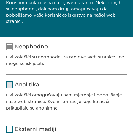
Bosna i Hercegovina
Koristimo kolačiće na našoj web stranici. Neki od njih
su neophodni, dok nam drugi omogućavaju da
Tel.: +387 33 592 140
poboljšamo Vaše korisničko iskustvo na našoj web
E-Mail:
info@
ewopharma.ba
stranici.
Neophodno
Ovi kolačići su neophodni za rad ove web stranice i ne
EWOPHARMA BOSNA I HERCEGOVINA
mogu se isključiti.
Ewopharma d.o.o. Sarajevo
Rajlovačka cesta 23
Naziv
cookie_optin
Analitika
71000 Sarajevo
Pružalac
Bosna i Hercegovina
Ovi kolačići omogućavaju nam mjerenje i poboljšanje
sgalinski
usluge
naše web stranice. Sve informacije koje kolačići
prikupljaju su anonimne.
Trajanje
1 godina
Naziv
Google Analytics
Pohranjuje korisničko stanje
Svrha
Eksterni mediji
saglasnosti kolačića.