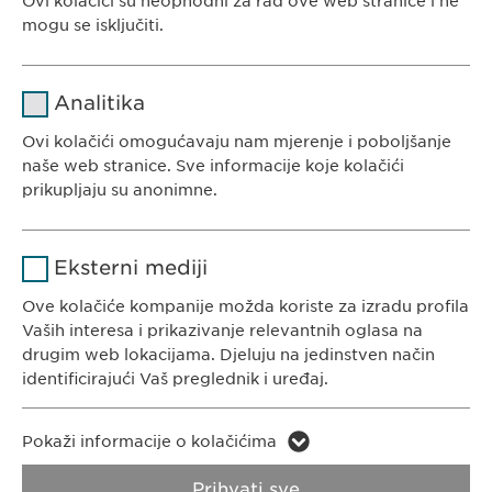
Ovi kolačići su neophodni za rad ove web stranice i ne
EWOPHARMA BOSNA I HERCEGOVINA
mogu se isključiti.
Ewopharma d.o.o. Sarajevo
Rajlovačka cesta 23
Naziv
cookie_optin
Analitika
71000 Sarajevo
Pružalac
Bosna i Hercegovina
Ovi kolačići omogućavaju nam mjerenje i poboljšanje
sgalinski
usluge
naše web stranice. Sve informacije koje kolačići
prikupljaju su anonimne.
Trajanje
1 godina
Naziv
Google Analytics
Pohranjuje korisničko stanje
Svrha
Eksterni mediji
saglasnosti kolačića.
KONTAKT
Pružalac
Ove kolačiće kompanije možda koriste za izradu profila
Google
Tel. +387 33 592 140
usluge
Vaših interesa i prikazivanje relevantnih oglasa na
E-Mail:
info@
ewopharma.ba
drugim web lokacijama. Djeluju na jedinstven način
Trajanje
1 day
identificirajući Vaš preglednik i uređaj.
Svrha
Generates statistical data.
Naziv
LinkedIn
Pokaži informacije o kolačićima
Pravila o zaštiti
Pravila o korištenju
Pružalac
privatnosti
kolačića
Naziv
vuid
Prihvati sve