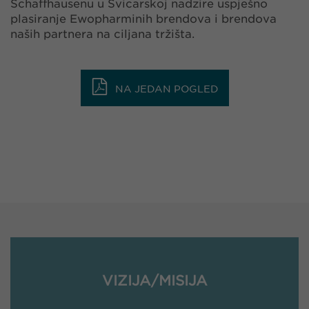
Schaffhausenu u Švicarskoj nadzire uspješno
plasiranje Ewopharminih brendova i brendova
naših partnera na ciljana tržišta.
NA JEDAN POGLED
VIZIJA/MISIJA