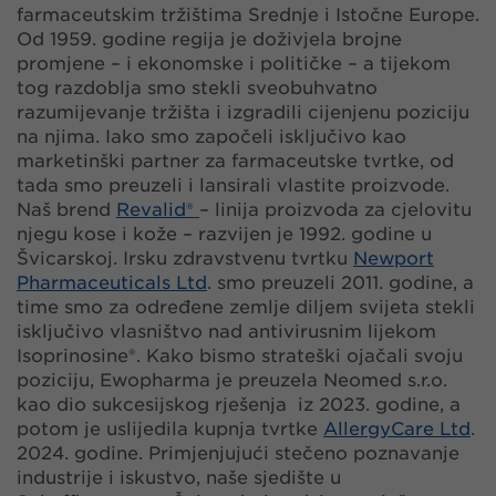
farmaceutskim tržištima Srednje i Istočne Europe.
Od 1959. godine regija je doživjela brojne
promjene – i ekonomske i političke – a tijekom
tog razdoblja smo stekli sveobuhvatno
razumijevanje tržišta i izgradili cijenjenu poziciju
na njima. Iako smo započeli isključivo kao
marketinški partner za farmaceutske tvrtke, od
tada smo preuzeli i lansirali vlastite proizvode.
Naš brend
Revalid®
– linija proizvoda za cjelovitu
njegu kose i kože – razvijen je 1992. godine u
Švicarskoj. Irsku zdravstvenu tvrtku
Newport
Pharmaceuticals Ltd
. smo preuzeli 2011. godine, a
time smo za određene zemlje diljem svijeta stekli
isključivo vlasništvo nad antivirusnim lijekom
Isoprinosine®. Kako bismo strateški ojačali svoju
poziciju, Ewopharma je preuzela Neomed s.r.o.
kao dio sukcesijskog rješenja iz 2023. godine, a
potom je uslijedila kupnja tvrtke
AllergyCare Ltd
.
2024. godine. Primjenjujući stečeno poznavanje
industrije i iskustvo, naše sjedište u