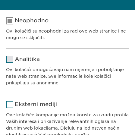
Neophodno
Ovi kolačići su neophodni za rad ove web stranice i ne
EWOPHARMA BOSNA I HERCEGOVINA
mogu se isključiti.
Ewopharma d.o.o. Sarajevo
Rajlovačka cesta 23
Naziv
cookie_optin
Analitika
71000 Sarajevo
Pružalac
Bosna i Hercegovina
Ovi kolačići omogućavaju nam mjerenje i poboljšanje
sgalinski
usluge
naše web stranice. Sve informacije koje kolačići
prikupljaju su anonimne.
Trajanje
1 godina
Naziv
Google Analytics
Pohranjuje korisničko stanje
Svrha
Eksterni mediji
saglasnosti kolačića.
KONTAKT
Pružalac
Ove kolačiće kompanije možda koriste za izradu profila
Google
Tel. +387 33 592 140
usluge
Vaših interesa i prikazivanje relevantnih oglasa na
E-Mail:
info@
ewopharma.ba
drugim web lokacijama. Djeluju na jedinstven način
Trajanje
1 day
identificirajući Vaš preglednik i uređaj.