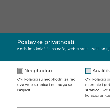
Postavke privatnosti
Koristimo kolačiće na našoj web stranici. Neki od 
Neophodno
Analiti
EWOPHARMA BOSNA 
Ewopharma d.o.o. Sar
Ovi kolačići su neophodni za rad
Ovi kolačići
Rajlovačka cesta 23
ove web stranice i ne mogu se
mjerenje i po
71000 Sarajevo
isključiti.
stranice. Sve 
kolačići priku
Bosna i Hercegovina