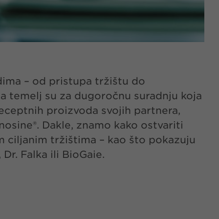
ima – od pristupa tržištu do
ima temelj su za dugoročnu suradnju koja
eceptnih proizvoda svojih partnera,
inosine®. Dakle, znamo kako ostvariti
m ciljanim tržištima – kao što pokazuju
r. Falka ili BioGaie.