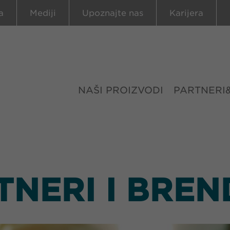
a
Mediji
Upoznajte nas
Karijera
NAŠI PROIZVODI
PARTNERI
TNERI I BREN