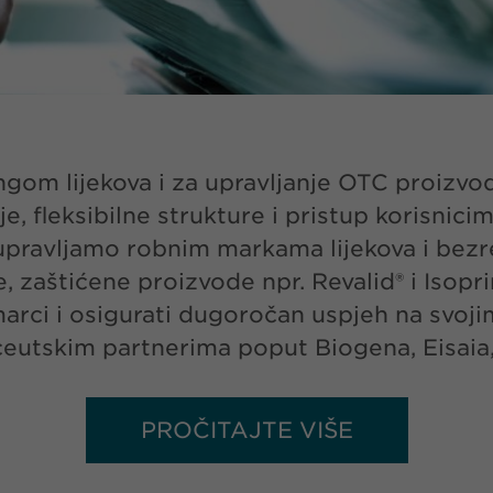
gom lijekova i za upravljanje OTC proizvod
e, fleksibilne strukture i pristup korisnic
 upravljamo robnim markama lijekova i bezr
e, zaštićene proizvode npr. Revalid® i Isopr
 marci i osigurati dugoročan uspjeh na svoji
eutskim partnerima poput Biogena, Eisaia, D
PROČITAJTE VIŠE