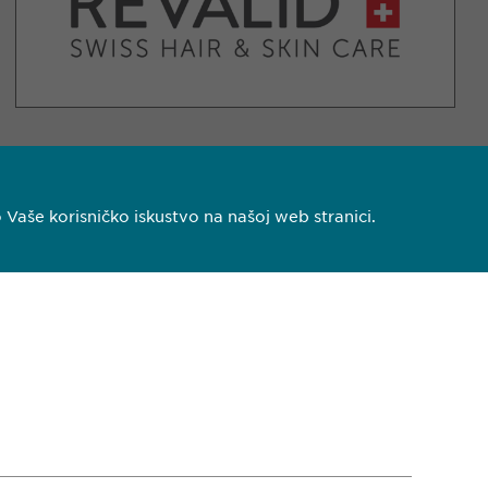
aše korisničko iskustvo na našoj web stranici.
 140
pharma.ba