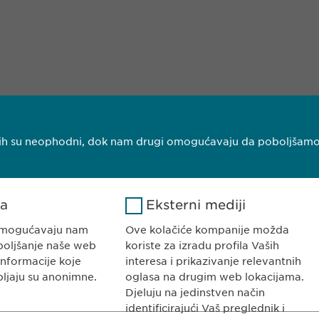
njih su neophodni, dok nam drugi omogućavaju da poboljšamo V
ka
Eksterni mediji
I HERCEGOVINA
KONTAKT
ajevo
Tel. +387 33 592
 omogućavaju nam
Ove kolačiće kompanije možda
E-Mail:
info@
ewo
boljšanje naše web
koriste za izradu profila Vaših
informacije koje
interesa i prikazivanje relevantnih
pljaju su anonimne.
oglasa na drugim web lokacijama.
Djeluju na jedinstven način
identificirajući Vaš preglednik i