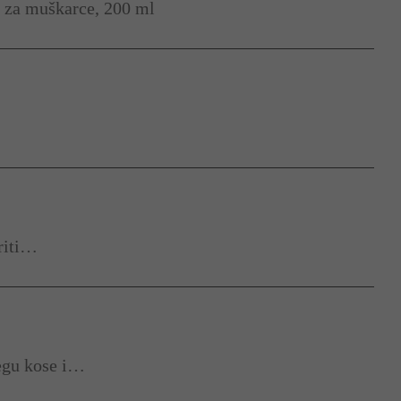
za muškarce, 200 ml
riti…
jegu kose i…