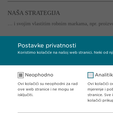
NAŠA STRATEGIJA
… i svojim vlastitim robnim markama, npr. proi
Postavke privatnosti
Koristimo kolačiće na našoj web stranici. Neki od 
Neophodno
Analiti
EWOPHARMA BOSNA 
Ewopharma d.o.o. Sar
Ovi kolačići su neophodni za rad
Ovi kolačići
Rajlovačka cesta 23
ove web stranice i ne mogu se
mjerenje i po
71000 Sarajevo
isključiti.
stranice. Sve 
kolačići priku
Bosna i Hercegovina