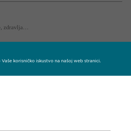
e, zdravlja…
aše korisničko iskustvo na našoj web stranici.
 140
pharma.ba