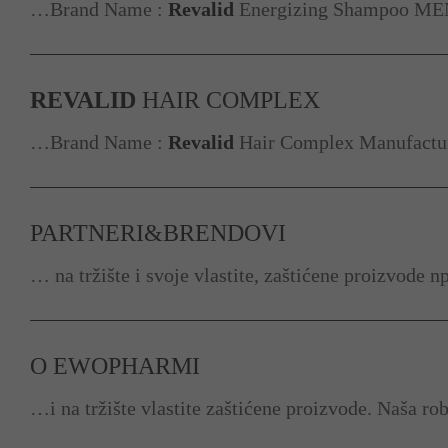
…Brand Name :
Revalid
Energizing Shampoo MEN 
REVALID
HAIR COMPLEX
…Brand Name :
Revalid
Hair Complex Manufacture
PARTNERI&BRENDOVI
… na tržište i svoje vlastite, zaštićene proizvode n
O EWOPHARMI
…i na tržište vlastite zaštićene proizvode. Naša r