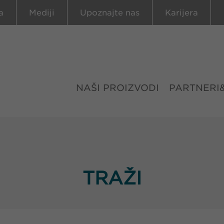
a
Mediji
Upoznajte nas
Karijera
NAŠI PROIZVODI
PARTNERI
TRAŽI