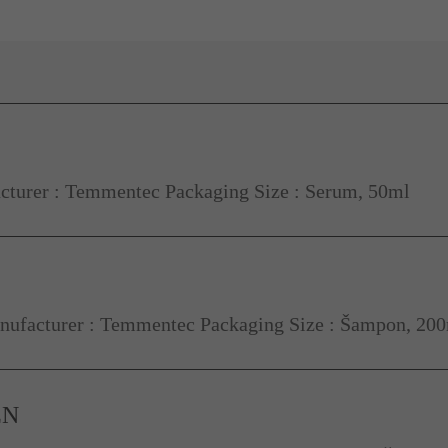
turer : Temmentec Packaging Size : Serum, 50ml
ufacturer : Temmentec Packaging Size : Šampon, 20
EN