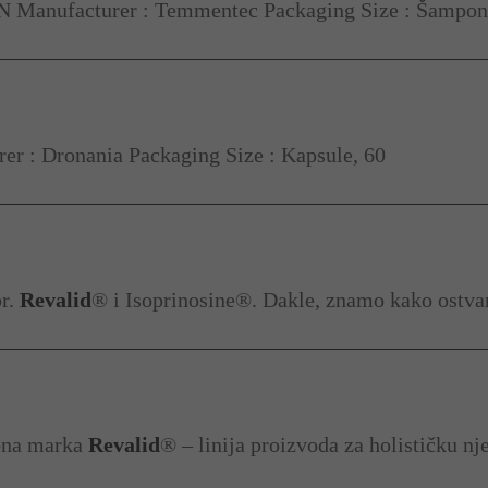
Manufacturer : Temmentec Packaging Size : Šampon 
r : Dronania Packaging Size : Kapsule, 60
pr.
Revalid
® i Isoprinosine®. Dakle, znamo kako ostva
obna marka
Revalid
® – linija proizvoda za holističku n