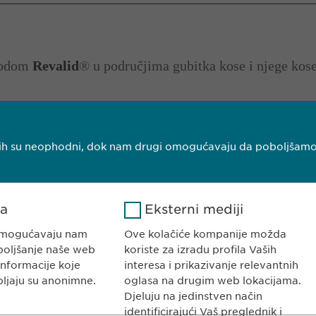
zvodom
Revalid
® u područjima gubitka kose i njege kos
njih su neophodni, dok nam drugi omogućavaju da poboljšamo V
ka
Eksterni mediji
I HERCEGOVINA
KONTAKT
ajevo
Tel. +387 33 592
 omogućavaju nam
Ove kolačiće kompanije možda
E-Mail:
info@
ewo
boljšanje naše web
koriste za izradu profila Vaših
informacije koje
interesa i prikazivanje relevantnih
pljaju su anonimne.
oglasa na drugim web lokacijama.
Djeluju na jedinstven način
identificirajući Vaš preglednik i