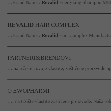
…Brand Name :
Revalid
Energizing Shampoo MEN 
REVALID
HAIR COMPLEX
…Brand Name :
Revalid
Hair Complex Manufacture
PARTNERI&BRENDOVI
… na tržište i svoje vlastite, zaštićene proizvode n
O EWOPHARMI
…i na tržište vlastite zaštićene proizvode. Naša r