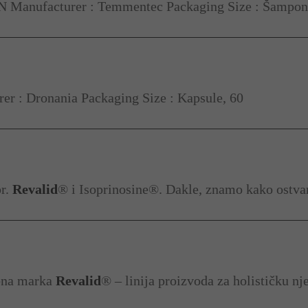
Manufacturer : Temmentec Packaging Size : Šampon 
r : Dronania Packaging Size : Kapsule, 60
pr.
Revalid
® i Isoprinosine®. Dakle, znamo kako ostva
obna marka
Revalid
® – linija proizvoda za holističku n