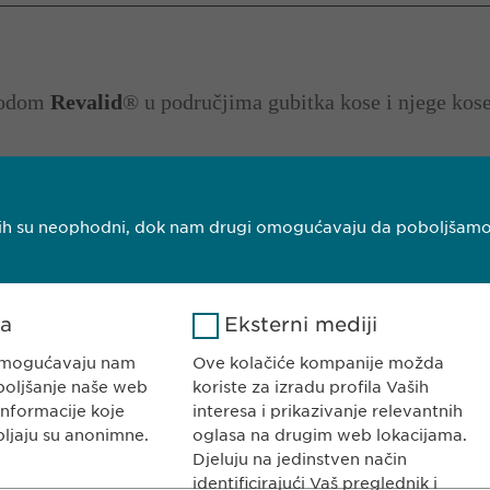
zvodom
Revalid
® u područjima gubitka kose i njege kos
njih su neophodni, dok nam drugi omogućavaju da poboljšamo V
ka
Eksterni mediji
I HERCEGOVINA
KONTAKT
ajevo
Tel. +387 33 592
 omogućavaju nam
Ove kolačiće kompanije možda
E-Mail:
info@
ewo
boljšanje naše web
koriste za izradu profila Vaših
informacije koje
interesa i prikazivanje relevantnih
pljaju su anonimne.
oglasa na drugim web lokacijama.
Djeluju na jedinstven način
identificirajući Vaš preglednik i