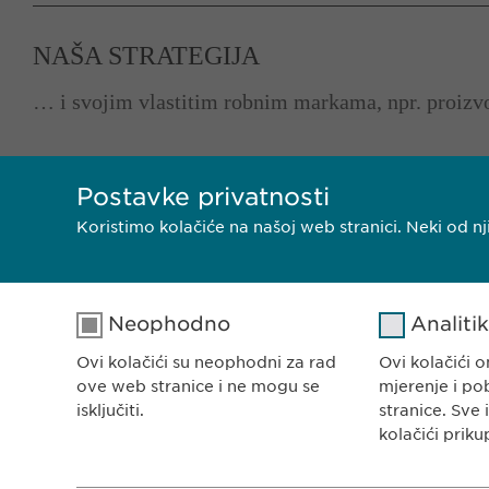
NAŠA STRATEGIJA
… i svojim vlastitim robnim markama, npr. proi
Postavke privatnosti
Koristimo kolačiće na našoj web stranici. Neki od 
Neophodno
Analiti
EWOPHARMA BOSNA 
Ewopharma d.o.o. Sar
Ovi kolačići su neophodni za rad
Ovi kolačići
Rajlovačka cesta 23
ove web stranice i ne mogu se
mjerenje i po
71000 Sarajevo
isključiti.
stranice. Sve 
kolačići priku
Bosna i Hercegovina