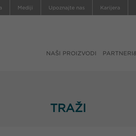
a
Mediji
Upoznajte nas
Karijera
NAŠI PROIZVODI
PARTNERI
TRAŽI