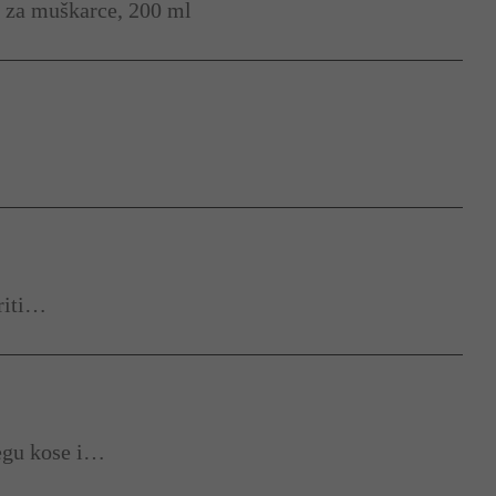
za muškarce, 200 ml
riti…
jegu kose i…