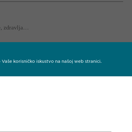
e, zdravlja…
aše korisničko iskustvo na našoj web stranici.
 140
pharma.ba