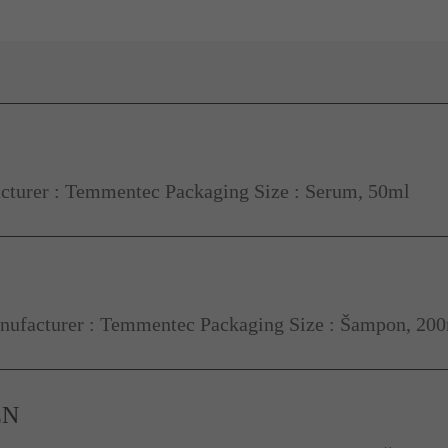
turer : Temmentec Packaging Size : Serum, 50ml
ufacturer : Temmentec Packaging Size : Šampon, 20
EN