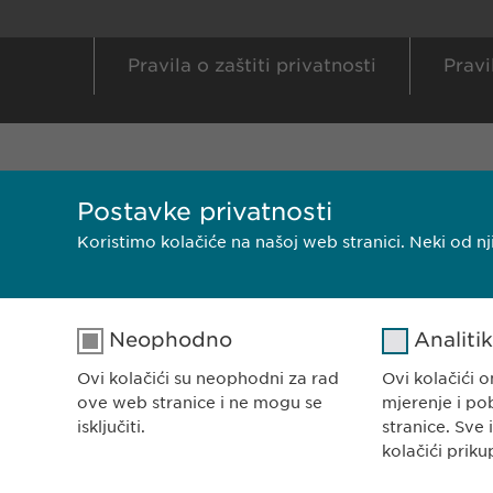
Pravila o zaštiti privatnosti
Pravi
Postavke privatnosti
Koristimo kolačiće na našoj web stranici. Neki od 
Neophodno
Analiti
Ovi kolačići su neophodni za rad
Ovi kolačići
ove web stranice i ne mogu se
mjerenje i po
isključiti.
stranice. Sve 
kolačići priku