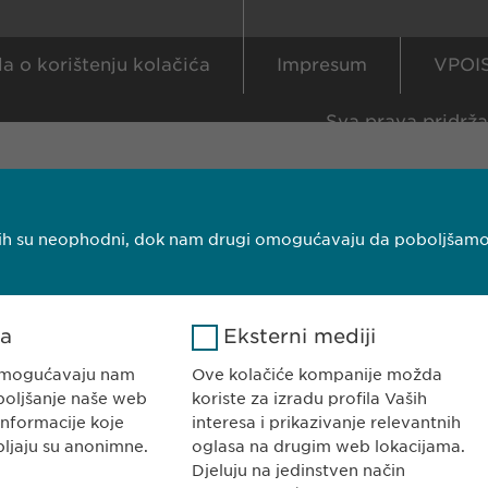
la o korištenju kolačića
Impresum
VPOI
Sva prava pridr
njih su neophodni, dok nam drugi omogućavaju da poboljšamo V
ka
Eksterni mediji
 omogućavaju nam
Ove kolačiće kompanije možda
boljšanje naše web
koriste za izradu profila Vaših
informacije koje
interesa i prikazivanje relevantnih
pljaju su anonimne.
oglasa na drugim web lokacijama.
Djeluju na jedinstven način