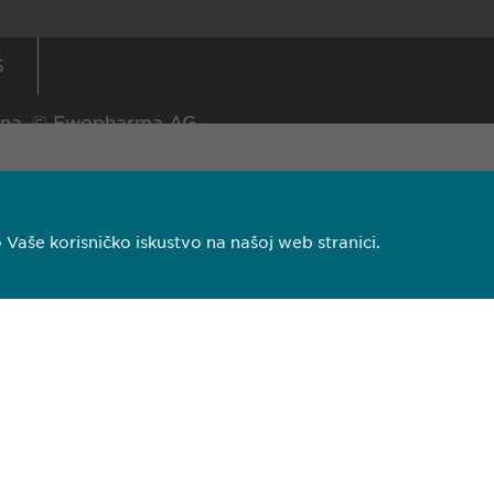
S
žana. © Ewopharma AG
aše korisničko iskustvo na našoj web stranici.