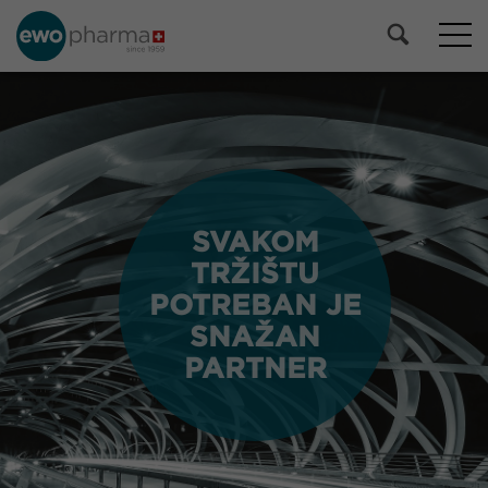
SVAKOM
SVAKOM
TRŽIŠTU
TRŽIŠTU
POTREBAN JE
POTREBAN JE
SNAŽAN
SNAŽAN
PARTNER
PARTNER