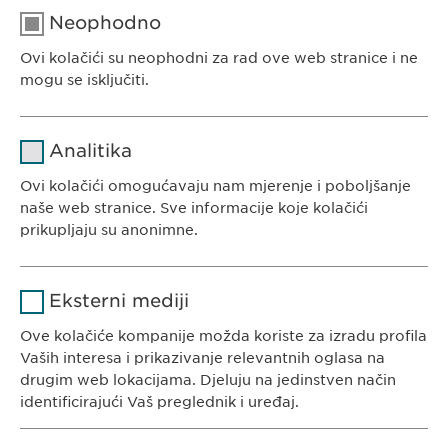
Neophodno
Ovi kolačići su neophodni za rad ove web stranice i ne
EWOPHARMA BOSNA I HERCEGOVINA
mogu se isključiti.
Ewopharma d.o.o. Sarajevo
Rajlovačka cesta 23
Naziv
cookie_optin
Analitika
71000 Sarajevo
Pružalac
Bosna i Hercegovina
Ovi kolačići omogućavaju nam mjerenje i poboljšanje
sgalinski
usluge
naše web stranice. Sve informacije koje kolačići
prikupljaju su anonimne.
Trajanje
1 godina
Naziv
Google Analytics
Pohranjuje korisničko stanje
Svrha
Eksterni mediji
saglasnosti kolačića.
KONTAKT
Pružalac
Ove kolačiće kompanije možda koriste za izradu profila
Google
Tel. +387 33 592 140
usluge
Vaših interesa i prikazivanje relevantnih oglasa na
E-Mail:
info@
ewopharma.ba
drugim web lokacijama. Djeluju na jedinstven način
Trajanje
1 day
identificirajući Vaš preglednik i uređaj.
Svrha
Generates statistical data.