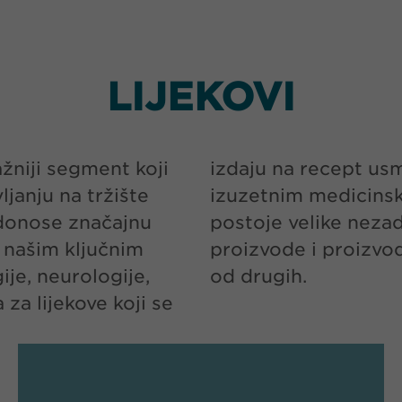
LIJEKOVI
žniji segment koji
ernije proizvode s
ljanju na tržište
područjima gdje
i donose značajnu
e na patentirane
 u našim ključnim
n jasno razlikuju
je, neurologije,
od drugih.
 za lijekove koji se