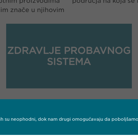
eptnim proizvodima
područja na koja se
 im znače u njihovim
ZDRAVLJE PROBAVNOG
SISTEMA
njih su neophodni, dok nam drugi omogućavaju da poboljšamo V