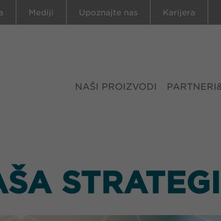
a
Mediji
Upoznajte nas
Karijera
NAŠI PROIZVODI
PARTNERI
ŠA STRATEG