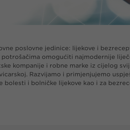
vne poslovne jedinice: lijekove i bezrecep
 i potrošačima omogućiti najmodernije lije
e kompanije i robne marke iz cijelog svije
 Švicarskoj. Razvijamo i primjenjujemo uspj
tke bolesti i bolničke lijekove kao i za bezr