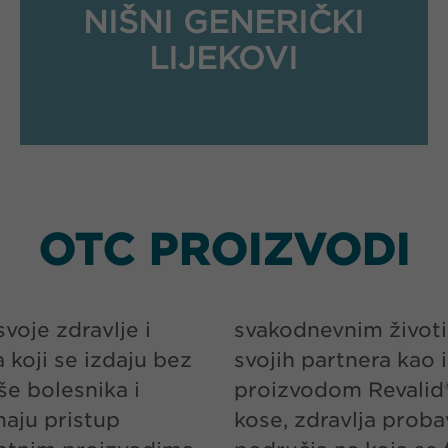
NIŠNI GENERIČKI
LIJEKOVI
OTC PROIZVODI
voje zdravlje i
robnim markama
 koji se izdaju bez
obnim markama, npr.
še bolesnika i
a kose i njege
maju pristup
ehlada, što su