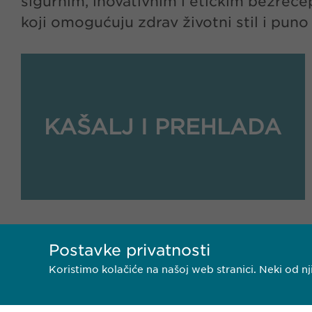
sigurnim, inovativnim i etičkim bezrec
koji omogućuju zdrav životni stil i puno
KAŠALJ I PREHLADA
Postavke privatnosti
Koristimo kolačiće na našoj web stranici. Neki od 