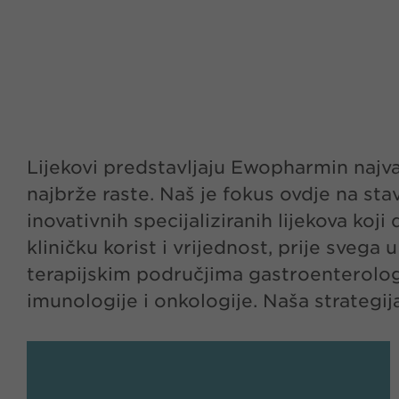
Lijekovi predstavljaju Ewopharmin najva
izdaju na recept usmjerena je na najmod
najbrže raste. Naš je fokus ovdje na stav
izuzetnim medicinskim prednostima u 
inovativnih specijaliziranih lijekova koj
postoje velike nezadovoljene potrebe t
kliničku korist i vrijednost, prije svega
proizvode i proizvode koji se na drugi nači
terapijskim područjima gastroenterologi
imunologije i onkologije. Naša strategija