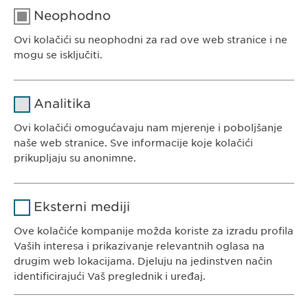
Neophodno
Ovi kolačići su neophodni za rad ove web stranice i ne
EWOPHARMA BOSNA I HERCEGOVINA
mogu se isključiti.
Ewopharma d.o.o. Sarajevo
Rajlovačka cesta 23
Naziv
cookie_optin
Analitika
71000 Sarajevo
Pružalac
Bosna i Hercegovina
Ovi kolačići omogućavaju nam mjerenje i poboljšanje
sgalinski
usluge
naše web stranice. Sve informacije koje kolačići
prikupljaju su anonimne.
Trajanje
1 godina
Naziv
Google Analytics
Pohranjuje korisničko stanje
Svrha
Eksterni mediji
saglasnosti kolačića.
KONTAKT
Pružalac
Ove kolačiće kompanije možda koriste za izradu profila
Google
Tel. +387 33 592 140
usluge
Vaših interesa i prikazivanje relevantnih oglasa na
E-Mail:
info@
ewopharma.ba
drugim web lokacijama. Djeluju na jedinstven način
Trajanje
1 day
identificirajući Vaš preglednik i uređaj.
Svrha
Generates statistical data.