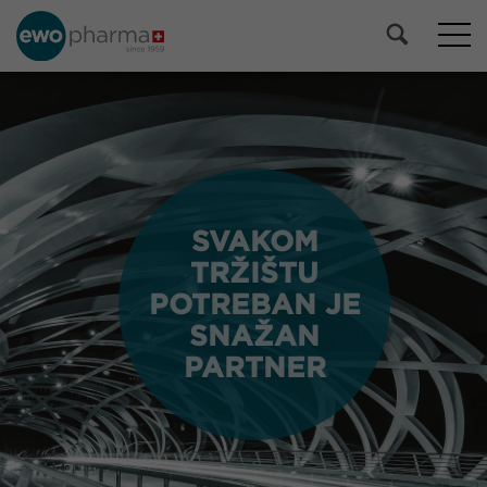
SVAKOM
SVAKOM
TRŽIŠTU
TRŽIŠTU
POTREBAN JE
POTREBAN JE
SNAŽAN
SNAŽAN
PARTNER
PARTNER