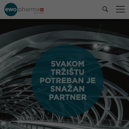
SVAKOM
SVAKOM
TRŽIŠTU
TRŽIŠTU
POTREBAN JE
POTREBAN JE
SNAŽAN
SNAŽAN
PARTNER
PARTNER