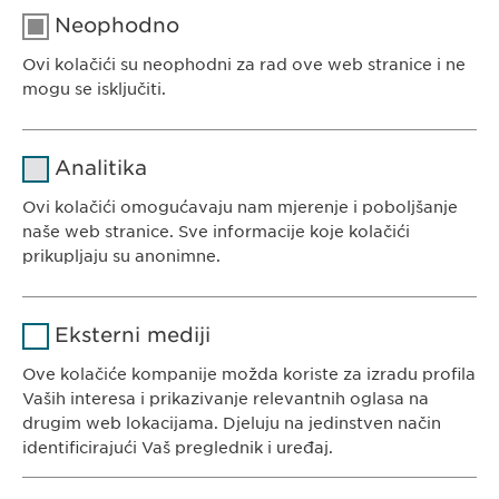
Neophodno
Ovi kolačići su neophodni za rad ove web stranice i ne
EWOPHARMA BOSNA I HERCEGOVINA
mogu se isključiti.
Ewopharma d.o.o. Sarajevo
Rajlovačka cesta 23
Naziv
cookie_optin
Analitika
71000 Sarajevo
Pružalac
Bosna i Hercegovina
Ovi kolačići omogućavaju nam mjerenje i poboljšanje
sgalinski
usluge
naše web stranice. Sve informacije koje kolačići
prikupljaju su anonimne.
Trajanje
1 godina
Naziv
Google Analytics
Pohranjuje korisničko stanje
Svrha
Eksterni mediji
saglasnosti kolačića.
KONTAKT
Pružalac
Ove kolačiće kompanije možda koriste za izradu profila
Google
Tel. +387 33 592 140
usluge
Vaših interesa i prikazivanje relevantnih oglasa na
E-Mail:
info@
ewopharma.ba
drugim web lokacijama. Djeluju na jedinstven način
Trajanje
1 day
identificirajući Vaš preglednik i uređaj.
Svrha
Generates statistical data.