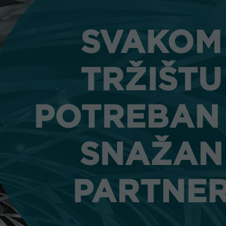
SVAKOM
SVAKOM
TRŽIŠTU
TRŽIŠTU
POTREBAN 
POTREBAN 
SNAŽAN
SNAŽAN
PARTNE
PARTNE