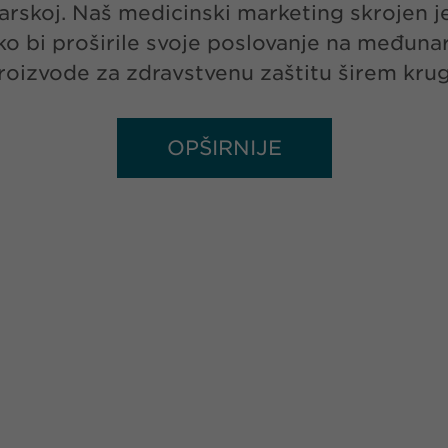
icarskoj. Naš medicinski marketing skrojen
ako bi proširile svoje poslovanje na međun
proizvode za zdravstvenu zaštitu širem krug
OPŠIRNIJE