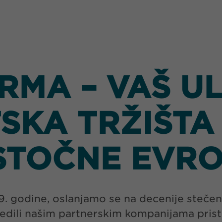
MA – VAŠ U
SKA TRŽIŠTA
ISTOČNE EVR
godine, oslanjamo se na decenije stečenog
edili našim partnerskim kompanijama pris