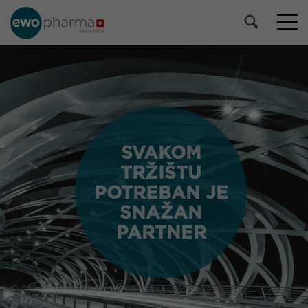
SVAKOM
SVAKOM
TRŽIŠTU
TRŽIŠTU
POTREBAN JE
POTREBAN JE
SNAŽAN
SNAŽAN
PARTNER
PARTNER