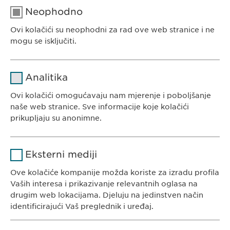
Neophodno
Ovi kolačići su neophodni za rad ove web stranice i ne
EWOPHARMA BOSNA I HERCEGOVINA
mogu se isključiti.
Ewopharma d.o.o. Sarajevo
Rajlovačka cesta 23
Naziv
cookie_optin
Analitika
71000 Sarajevo
Pružalac
Bosna i Hercegovina
Ovi kolačići omogućavaju nam mjerenje i poboljšanje
sgalinski
usluge
naše web stranice. Sve informacije koje kolačići
prikupljaju su anonimne.
Trajanje
1 godina
Naziv
Google Analytics
Pohranjuje korisničko stanje
Svrha
Eksterni mediji
saglasnosti kolačića.
KONTAKT
Pružalac
Ove kolačiće kompanije možda koriste za izradu profila
Google
Tel. +387 33 592 140
usluge
Vaših interesa i prikazivanje relevantnih oglasa na
E-Mail:
info@
ewopharma.ba
drugim web lokacijama. Djeluju na jedinstven način
Trajanje
1 day
identificirajući Vaš preglednik i uređaj.
Svrha
Generates statistical data.