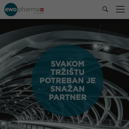
SVAKOM
SVAKOM
TRŽIŠTU
TRŽIŠTU
POTREBAN JE
POTREBAN JE
SNAŽAN
SNAŽAN
PARTNER
PARTNER