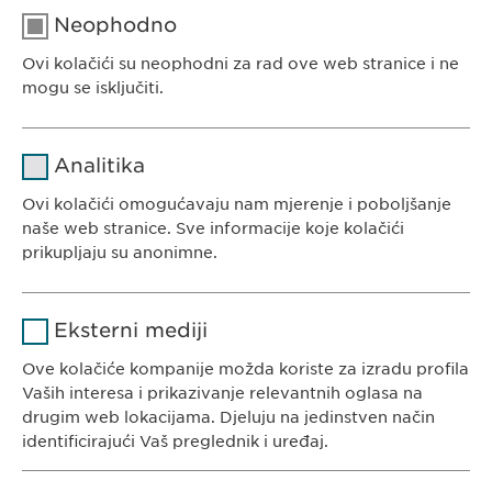
Neophodno
Ovi kolačići su neophodni za rad ove web stranice i ne
EWOPHARMA BOSNA I HERCEGOVINA
mogu se isključiti.
Ewopharma d.o.o. Sarajevo
Rajlovačka cesta 23
Naziv
cookie_optin
Analitika
71000 Sarajevo
Pružalac
Bosna i Hercegovina
Ovi kolačići omogućavaju nam mjerenje i poboljšanje
sgalinski
usluge
naše web stranice. Sve informacije koje kolačići
prikupljaju su anonimne.
Trajanje
1 godina
Naziv
Google Analytics
Pohranjuje korisničko stanje
Svrha
Eksterni mediji
saglasnosti kolačića.
KONTAKT
Pružalac
Ove kolačiće kompanije možda koriste za izradu profila
Google
Tel. +387 33 592 140
usluge
Vaših interesa i prikazivanje relevantnih oglasa na
E-Mail:
info@
ewopharma.ba
drugim web lokacijama. Djeluju na jedinstven način
Trajanje
1 day
identificirajući Vaš preglednik i uređaj.
Svrha
Generates statistical data.