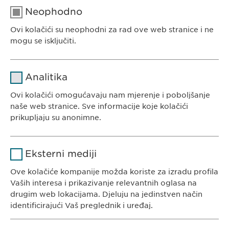
Neophodno
Ovi kolačići su neophodni za rad ove web stranice i ne
EWOPHARMA BOSNA I HERCEGOVINA
mogu se isključiti.
Ewopharma d.o.o. Sarajevo
Rajlovačka cesta 23
Naziv
cookie_optin
Analitika
71000 Sarajevo
Pružalac
Bosna i Hercegovina
Ovi kolačići omogućavaju nam mjerenje i poboljšanje
sgalinski
usluge
naše web stranice. Sve informacije koje kolačići
prikupljaju su anonimne.
Trajanje
1 godina
Naziv
Google Analytics
Pohranjuje korisničko stanje
Svrha
Eksterni mediji
saglasnosti kolačića.
KONTAKT
Pružalac
Ove kolačiće kompanije možda koriste za izradu profila
Google
Tel. +387 33 592 140
usluge
Vaših interesa i prikazivanje relevantnih oglasa na
E-Mail:
info@
ewopharma.ba
drugim web lokacijama. Djeluju na jedinstven način
Trajanje
1 day
identificirajući Vaš preglednik i uređaj.
Svrha
Generates statistical data.