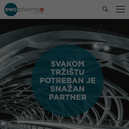
SVAKOM
SVAKOM
TRŽIŠTU
TRŽIŠTU
POTREBAN JE
POTREBAN JE
SNAŽAN
SNAŽAN
PARTNER
PARTNER