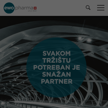
SVAKOM
SVAKOM
TRŽIŠTU
TRŽIŠTU
POTREBAN JE
POTREBAN JE
SNAŽAN
SNAŽAN
PARTNER
PARTNER