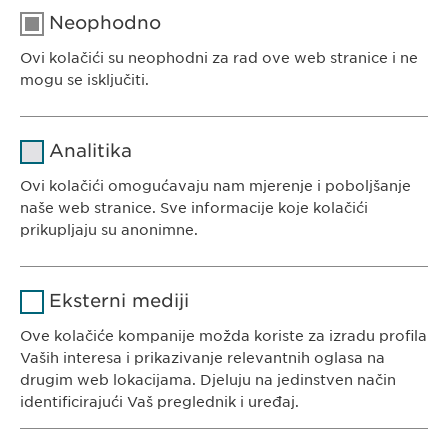
Neophodno
Ovi kolačići su neophodni za rad ove web stranice i ne
EWOPHARMA BOSNA I HERCEGOVINA
mogu se isključiti.
Ewopharma d.o.o. Sarajevo
Rajlovačka cesta 23
Naziv
cookie_optin
Analitika
71000 Sarajevo
Pružalac
Bosna i Hercegovina
Ovi kolačići omogućavaju nam mjerenje i poboljšanje
sgalinski
usluge
naše web stranice. Sve informacije koje kolačići
prikupljaju su anonimne.
Trajanje
1 godina
Naziv
Google Analytics
Pohranjuje korisničko stanje
Svrha
Eksterni mediji
saglasnosti kolačića.
KONTAKT
Pružalac
Ove kolačiće kompanije možda koriste za izradu profila
Google
Tel. +387 33 592 140
usluge
Vaših interesa i prikazivanje relevantnih oglasa na
E-Mail:
info@
ewopharma.ba
drugim web lokacijama. Djeluju na jedinstven način
Trajanje
1 day
identificirajući Vaš preglednik i uređaj.
Svrha
Generates statistical data.