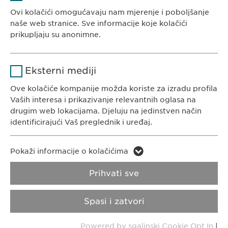
Pružalac
Bosna i Hercegovina
Ovi kolačići omogućavaju nam mjerenje i poboljšanje
sgalinski
usluge
naše web stranice. Sve informacije koje kolačići
prikupljaju su anonimne.
Trajanje
1 godina
Naziv
Google Analytics
Pohranjuje korisničko stanje
Svrha
Eksterni mediji
saglasnosti kolačića.
KONTAKT
Pružalac
Ove kolačiće kompanije možda koriste za izradu profila
Google
Tel. +387 33 592 140
usluge
Vaših interesa i prikazivanje relevantnih oglasa na
E-Mail:
info@
ewopharma.ba
drugim web lokacijama. Djeluju na jedinstven način
Trajanje
1 day
identificirajući Vaš preglednik i uređaj.
Svrha
Generates statistical data.
Naziv
LinkedIn
Pokaži informacije o kolačićima
Pravila o zaštiti
Pravila o korištenju
Pružalac
privatnosti
kolačića
Naziv
vuid
Prihvati sve
LinkedIn
usluge
Pružalac
Impresum
VPOIS
Spasi i zatvori
Vimeo
Trajanje
2 godine
usluge
Sva prava pridržana. © Ewopharma AG
Powered by sgalinski Cookie Opt In
|
Svrha
Praćenje upotrebe ugrađenih usluga.