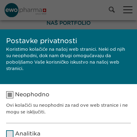
NAŠ PORTFOLIO
Svi proizvodi
Postavke privatnosti
Lijekovi
Koristimo kolačiće na našoj web stranici. Neki od njih
Proizvodi bez recepta
su neophodni, dok nam drugi omogućavaju da
poboljšamo Vaše korisničko iskustvo na našoj web
Odabir
stranici.
PRETRAGA
Brend
Proizvođač
Veličina pakovanja
SPC/PIL
Neophodno
Ovi kolačići su neophodni za rad ove web stranice i ne
EWOPHARMA BOSNA I HERCEGOVINA
mogu se isključiti.
Ewopharma d.o.o. Sarajevo
Rajlovačka cesta 23
Naziv
cookie_optin
Analitika
71000 Sarajevo