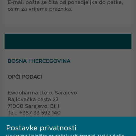
E-mail pošta se čita od ponedjeljka do petka,
osim za vrijeme praznika.
BOSNA I HERCEGOVINA
OPĆI PODACI
Ewopharma d.o.o. Sarajevo
Rajlovačka cesta 23
71000 Sarajevo, BiH
Tel.: +387 33 592 140
E-mail:
info@
ewopharma.ba
Postavke privatnosti
FARMAKOVIGILANCA