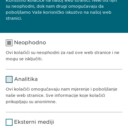
Koristimo kolačiće na našoj web stranici. Neki od njih
E-mail:
pharmacovigilance@
ewopharma.ba
su neophodni, dok nam drugi omogućavaju da
poboljšamo Vaše korisničko iskustvo na našoj web
stranici.
Neophodno
Ovi kolačići su neophodni za rad ove web stranice i ne
EWOPHARMA BOSNA I HERCEGOVINA
mogu se isključiti.
Ewopharma d.o.o. Sarajevo
Rajlovačka cesta 23
Naziv
cookie_optin
Analitika
71000 Sarajevo
Pružalac
Bosna i Hercegovina
Ovi kolačići omogućavaju nam mjerenje i poboljšanje
sgalinski
usluge
naše web stranice. Sve informacije koje kolačići
prikupljaju su anonimne.
Trajanje
1 godina
Naziv
Google Analytics
Pohranjuje korisničko stanje
Svrha
Eksterni mediji
saglasnosti kolačića.
KONTAKT