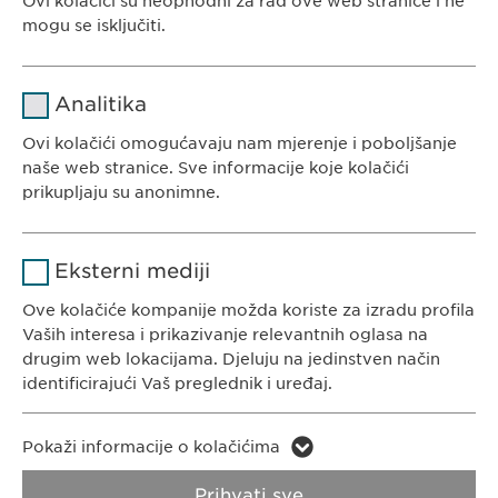
Ovi kolačići su neophodni za rad ove web stranice i ne
EWOPHARMA BOSNA I HERCEGOVINA
mogu se isključiti.
Ewopharma d.o.o. Sarajevo
Rajlovačka cesta 23
Naziv
cookie_optin
Analitika
71000 Sarajevo
Pružalac
Bosna i Hercegovina
Ovi kolačići omogućavaju nam mjerenje i poboljšanje
sgalinski
usluge
naše web stranice. Sve informacije koje kolačići
prikupljaju su anonimne.
Trajanje
1 godina
Naziv
Google Analytics
Pohranjuje korisničko stanje
Svrha
Eksterni mediji
saglasnosti kolačića.
KONTAKT
Pružalac
Ove kolačiće kompanije možda koriste za izradu profila
Google
Tel. +387 33 592 140
usluge
Vaših interesa i prikazivanje relevantnih oglasa na
E-Mail:
info@
ewopharma.ba
drugim web lokacijama. Djeluju na jedinstven način
Trajanje
1 day
identificirajući Vaš preglednik i uređaj.
Svrha
Generates statistical data.
Naziv
LinkedIn
Pokaži informacije o kolačićima
Pravila o zaštiti
Pravila o korištenju
Pružalac
privatnosti
kolačića
Naziv
vuid
Prihvati sve