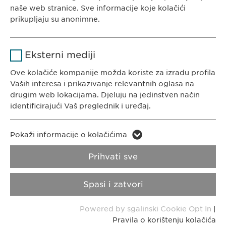
usluge
naše web stranice. Sve informacije koje kolačići
prikupljaju su anonimne.
Trajanje
1 godina
Naziv
Google Analytics
Pohranjuje korisničko stanje
Svrha
Eksterni mediji
saglasnosti kolačića.
KONTAKT
Pružalac
Ove kolačiće kompanije možda koriste za izradu profila
Google
Tel. +387 33 592 140
usluge
Vaših interesa i prikazivanje relevantnih oglasa na
E-Mail:
info@
ewopharma.ba
drugim web lokacijama. Djeluju na jedinstven način
Trajanje
1 day
identificirajući Vaš preglednik i uređaj.
Svrha
Generates statistical data.
Naziv
LinkedIn
Pokaži informacije o kolačićima
Pravila o zaštiti
Pravila o korištenju
Pružalac
privatnosti
kolačića
Naziv
vuid
Prihvati sve
LinkedIn
usluge
Pružalac
Impresum
VPOIS
Spasi i zatvori
Vimeo
Trajanje
2 godine
usluge
Sva prava pridržana. © Ewopharma AG
Powered by sgalinski Cookie Opt In
|
Svrha
Praćenje upotrebe ugrađenih usluga.
Trajanje
2 years
Pravila o korištenju kolačića