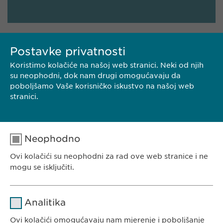
Postavke privatnosti
Koristimo kolačiće na našoj web stranici. Neki od njih
NJEGA KOSE I KOŽE
su neophodni, dok nam drugi omogućavaju da
poboljšamo Vaše korisničko iskustvo na našoj web
stranici.
Neophodno
Ovi kolačići su neophodni za rad ove web stranice i ne
EWOPHARMA BOSNA I HERCEGOVINA
mogu se isključiti.
Ewopharma d.o.o. Sarajevo
Rajlovačka cesta 23
Naziv
cookie_optin
Analitika
71000 Sarajevo
Pružalac
Bosna i Hercegovina
Ovi kolačići omogućavaju nam mjerenje i poboljšanje
sgalinski