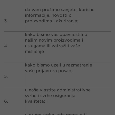
da vam pružimo savjete, korisne
informacije, novosti o
3.
proizvodima i ažuriranja;
kako bismo vas obavijestili o
našim novim proizvodima i
4.
uslugama ili zatražili vaše
mišljenje
kako bismo uzeli u razmatranje
vašu prijavu za posao;
5.
u naše vlastite administrativne
svrhe i svrhe osiguranja
6.
kvaliteta; i
u druge svrhe koje mogu biti