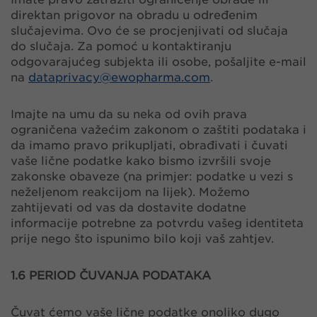
direktan prigovor na obradu u određenim
slučajevima. Ovo će se procjenjivati od slučaja
do slučaja. Za pomoć u kontaktiranju
odgovarajućeg subjekta ili osobe, pošaljite e-mail
na
dataprivacy@
ewopharma.com
.
Imajte na umu da su neka od ovih prava
ograničena važećim zakonom o zaštiti podataka i
da imamo pravo prikupljati, obrađivati i čuvati
vaše lične podatke kako bismo izvršili svoje
zakonske obaveze (na primjer: podatke u vezi s
neželjenom reakcijom na lijek). Možemo
zahtijevati od vas da dostavite dodatne
informacije potrebne za potvrdu vašeg identiteta
prije nego što ispunimo bilo koji vaš zahtjev.
​​​​​​​​​​​​​​1.6 PERIOD ČUVANJA PODATAKA
Čuvat ćemo vaše lične podatke onoliko dugo