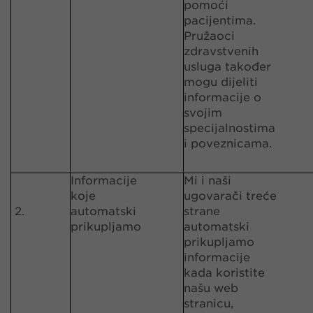
pomoći
pacijentima.
Pružaoci
zdravstvenih
usluga također
mogu dijeliti
informacije o
svojim
specijalnostima
i poveznicama.
Informacije
Mi i naši
koje
ugovarači treće
2.
automatski
strane
prikupljamo
automatski
prikupljamo
informacije
kada koristite
našu web
stranicu,