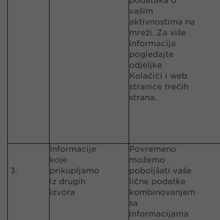
podataka o
vašim
aktivnostima na
mreži. Za više
informacija
pogledajte
odjeljke
Kolačići i web
stranice trećih
strana.
Informacije
Povremeno
koje
možemo
3.
prikupljamo
poboljšati vaše
iz drugih
lične podatke
izvora
kombinovanjem
sa
informacijama