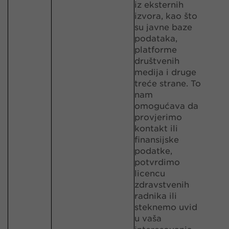
iz eksternih
izvora, kao što
su javne baze
podataka,
platforme
društvenih
medija i druge
treće strane. To
nam
omogućava da
provjerimo
kontakt ili
finansijske
podatke,
potvrdimo
licencu
zdravstvenih
radnika ili
steknemo uvid
u vaša