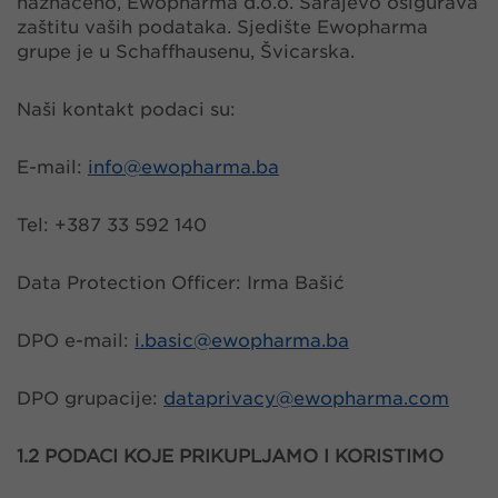
naznačeno, Ewopharma d.o.o. Sarajevo osigurava
zaštitu vaših podataka. Sjedište Ewopharma
grupe je u Schaffhausenu, Švicarska.
Naši kontakt podaci su:
E-mail:
info@
ewopharma.ba
Tel: +387 33 592 140
Data Protection Officer: Irma Bašić
DPO e-mail:
i.basic@
ewopharma.ba
DPO grupacije:
dataprivacy@
ewopharma.com
1.2 PODACI KOJE PRIKUPLJAMO I KORISTIMO