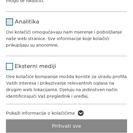
EWOPHARMA BOSNA I HERCEGOVINA
mogu se isključiti.
Ewopharma d.o.o. Sarajevo
Rajlovačka cesta 23
Naziv
cookie_optin
Analitika
71000 Sarajevo
Pružalac
Bosna i Hercegovina
Ovi kolačići omogućavaju nam mjerenje i poboljšanje
sgalinski
usluge
naše web stranice. Sve informacije koje kolačići
prikupljaju su anonimne.
Trajanje
1 godina
Naziv
Google Analytics
Pohranjuje korisničko stanje
Svrha
Eksterni mediji
saglasnosti kolačića.
KONTAKT
Pružalac
Ove kolačiće kompanije možda koriste za izradu profila
Google
Tel. +387 33 592 140
usluge
Vaših interesa i prikazivanje relevantnih oglasa na
E-Mail:
info@
ewopharma.ba
drugim web lokacijama. Djeluju na jedinstven način
Trajanje
1 day
identificirajući Vaš preglednik i uređaj.
Svrha
Generates statistical data.
Naziv
LinkedIn
Pokaži informacije o kolačićima
Pravila o zaštiti
Pravila o korištenju
Pružalac
privatnosti
kolačića
Naziv
vuid
Prihvati sve
LinkedIn
usluge