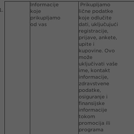
Informacije
Prikupljamo
koje
lične podatke
prikupljamo
koje odlučite
od vas
dati, uključujući
registracije,
prijave, ankete,
upite i
kupovine. Ovo
može
uključivati vaše
ime, kontakt
informacije,
zdravstvene
podatke,
osiguranje i
finansijske
informacije
tokom
promocija ili
programa