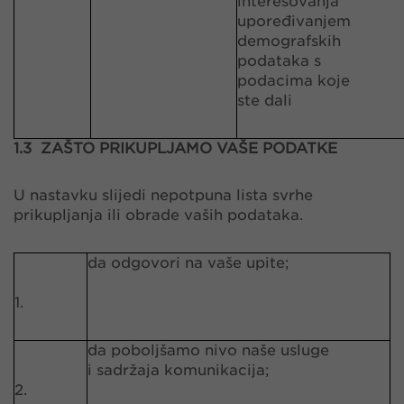
interesovanja
upoređivanjem
demografskih
podataka s
podacima koje
ste dali
1.3 ZAŠTO PRIKUPLJAMO VAŠE PODATKE
U nastavku slijedi nepotpuna lista svrhe
prikupljanja ili obrade vaših podataka.
da odgovori na vaše upite;
1.
da poboljšamo nivo naše usluge
i sadržaja komunikacija;
2.