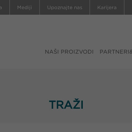
a
Mediji
Upoznajte nas
Karijera
NAŠI PROIZVODI
PARTNERI
TRAŽI