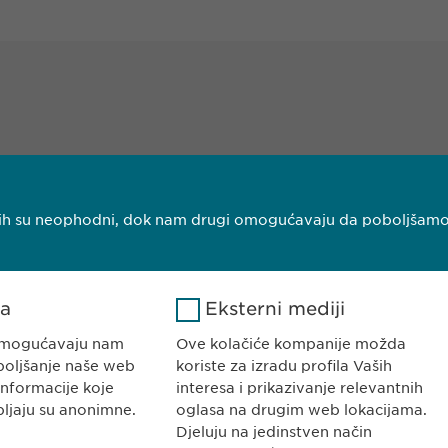
njih su neophodni, dok nam drugi omogućavaju da poboljšamo V
I HERCEGOVINA
KONTAKT
ajevo
Tel. +387 33 592
ka
Eksterni mediji
E-Mail:
info@
ewo
 omogućavaju nam
Ove kolačiće kompanije možda
boljšanje naše web
koriste za izradu profila Vaših
informacije koje
interesa i prikazivanje relevantnih
pljaju su anonimne.
oglasa na drugim web lokacijama.
Djeluju na jedinstven način