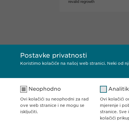
Postavke privatnosti
Koristimo kolačiće na našoj web stranici. Neki od 
EWOPHARMA BOSNA 
Ewopharma d.o.o. Sar
Neophodno
Analiti
Rajlovačka cesta 23
71000 Sarajevo
Ovi kolačići su neophodni za rad
Ovi kolačići
Bosna i Hercegovina
ove web stranice i ne mogu se
mjerenje i po
isključiti.
stranice. Sve 
kolačići priku