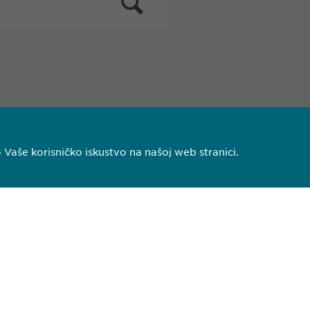
aše korisničko iskustvo na našoj web stranici.
 140
pharma.ba