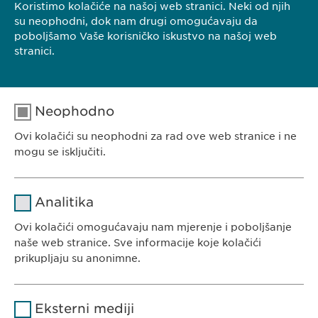
Bosna i Hercegovina
Koristimo kolačiće na našoj web stranici. Neki od njih
su neophodni, dok nam drugi omogućavaju da
Tel.: +387 33 592 140
poboljšamo Vaše korisničko iskustvo na našoj web
E-Mail:
info@
ewopharma.ba
stranici.
Neophodno
Ovi kolačići su neophodni za rad ove web stranice i ne
EWOPHARMA BOSNA I HERCEGOVINA
mogu se isključiti.
Ewopharma d.o.o. Sarajevo
Rajlovačka cesta 23
Naziv
cookie_optin
Analitika
71000 Sarajevo
Pružalac
Bosna i Hercegovina
Ovi kolačići omogućavaju nam mjerenje i poboljšanje
sgalinski
usluge
naše web stranice. Sve informacije koje kolačići
prikupljaju su anonimne.
Trajanje
1 godina
Naziv
Google Analytics
Pohranjuje korisničko stanje
Svrha
Eksterni mediji
saglasnosti kolačića.