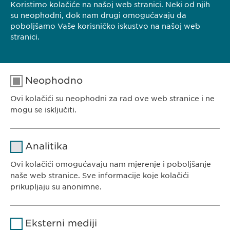
Bosna i Hercegovina
Koristimo kolačiće na našoj web stranici. Neki od njih
su neophodni, dok nam drugi omogućavaju da
Tel.: +387 33 592 140
poboljšamo Vaše korisničko iskustvo na našoj web
E-Mail:
info@
ewopharma.ba
stranici.
Neophodno
Ovi kolačići su neophodni za rad ove web stranice i ne
EWOPHARMA BOSNA I HERCEGOVINA
mogu se isključiti.
Ewopharma d.o.o. Sarajevo
Rajlovačka cesta 23
Naziv
cookie_optin
Analitika
71000 Sarajevo
Pružalac
Bosna i Hercegovina
Ovi kolačići omogućavaju nam mjerenje i poboljšanje
sgalinski
usluge
naše web stranice. Sve informacije koje kolačići
prikupljaju su anonimne.
Trajanje
1 godina
Naziv
Google Analytics
Pohranjuje korisničko stanje
Svrha
Eksterni mediji
saglasnosti kolačića.